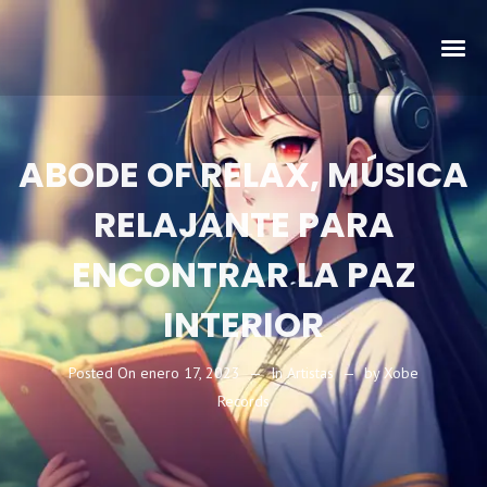
ABODE OF RELAX, MÚSICA
RELAJANTE PARA
ENCONTRAR LA PAZ
INTERIOR
Posted On
enero 17, 2023
In
Artistas
by
Xobe
Records