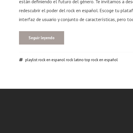
están definiendo el futuro del género. Te invitamos a desc
redescubrir el poder del rock en español. Escoge tu plat
interfaz de usuario y conjunto de características, pero tod
Seguir leyendo
playlist
rock en espanol
rock latino
top rock en español