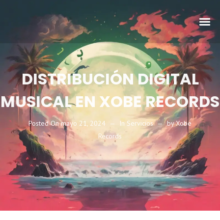
DISTRIBUCIÓN DIGITAL
MUSICAL EN XOBE RECORDS
Posted On
mayo 21, 2024
In
Servicios
by
Xobe
Records