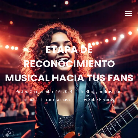
ETAPA DE
RECONOCIMIENTO
MUSICAL HACIA TUS FANS
Posted On
diciembre 16, 2024
In
Blog y podcast para
impulsar tu carrera musical
by
Xobe Records