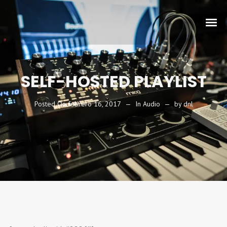
SELF-HOSTED PLAYLIST
Posted On
febrero 16, 2017
In
Audio
by
dnl