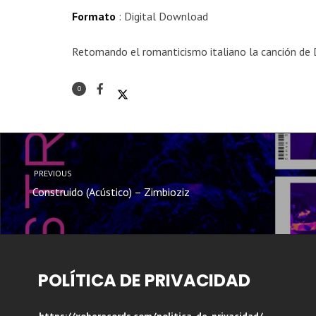
Formato
: Digital Download
Retomando el romanticismo italiano la canción d
0
PREVIOUS
Construido (Acústico) – Zimbioziz
POLÍTICA DE PRIVACIDAD
https://xoberecords.com/politica-de-privacidad/