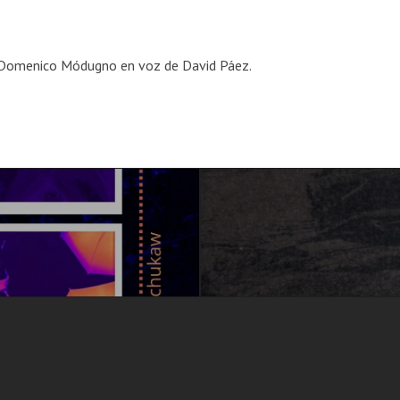
e Domenico Módugno en voz de David Páez.