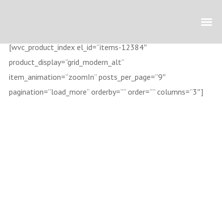
[wvc_product_index el_id=”items-12384″
product_display=”grid_modern_alt”
item_animation=”zoomIn” posts_per_page=”9″
pagination=”load_more” orderby=”” order=”” columns=”3″]