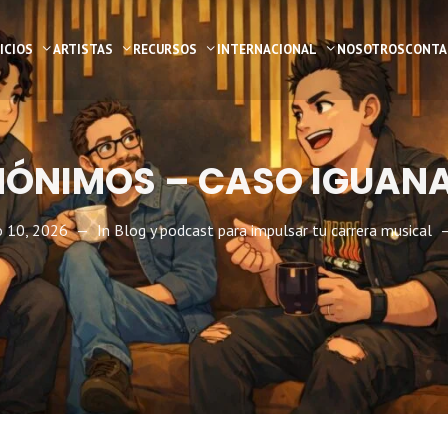
ICIOS
ARTISTAS
RECURSOS
INTERNACIONAL
NOSOTROS
CONTA
NÓNIMOS – CASO IGUAN
o 10, 2026
In
Blog y podcast para impulsar tu carrera musical