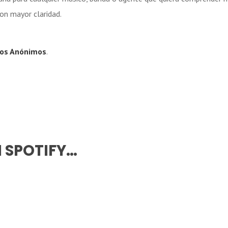
on mayor claridad.
jos Anónimos
.
N SPOTIFY…