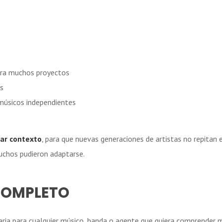
para muchos proyectos
os
 músicos independientes
rar contexto
, para que nuevas generaciones de artistas no repitan
uchos pudieron adaptarse.
 COMPLETO
ria para cualquier músico, banda o agente que quiera comprender me