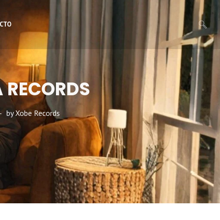
CTO
A RECORDS
by
Xobe Records