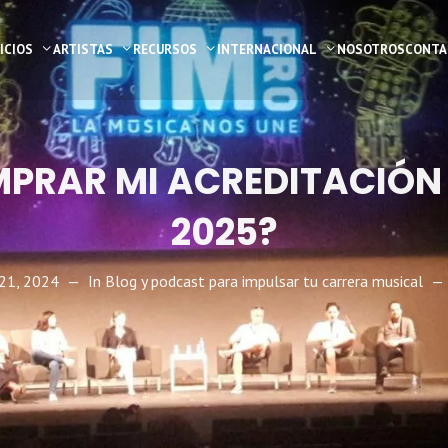
ICIOS
ARTISTAS
RECURSOS
INTERNACIONAL
NOSOTROS
CONTA
PRAR MI ACREDITACIÓN D
2025?
 21, 2024
In
Blog y podcast para impulsar tu carrera musical