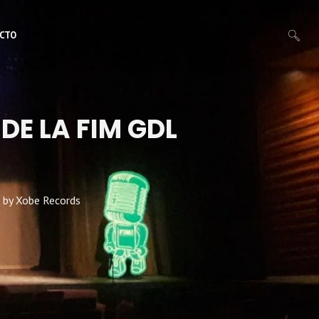
CTO
E LA FIM GDL
by
Xobe Records