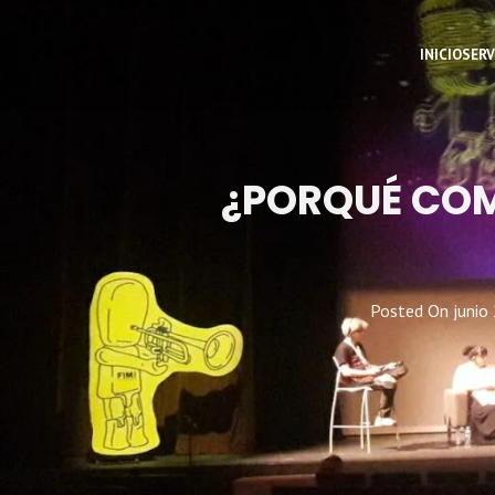
INICIO
SERV
¿PORQUÉ COM
Posted On
junio