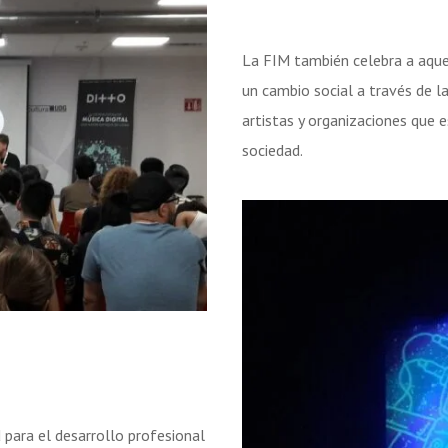
La FIM también celebra a aqu
un cambio social a través de l
artistas y organizaciones que e
sociedad.
para el desarrollo profesional