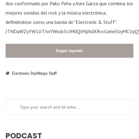
dúo conformado por Pako Peña y Alex Garza que combina los
mejores sonidos del rock y la música electrónica,
definiéndose como una banda de "Electronic & Stuff".
JTNDaWZyYW1lJTIwYWxsb3clM0QlMjJhdXRvcGxheSUyMCUyQ
Seguir leyendo
Electronic
StarWarps
Stuff
PODCAST