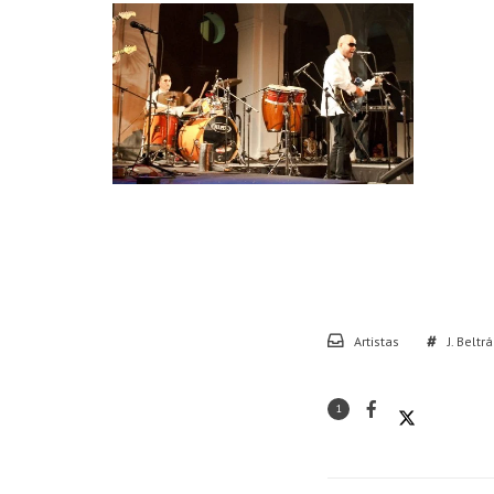
Artistas
J. Beltr
1