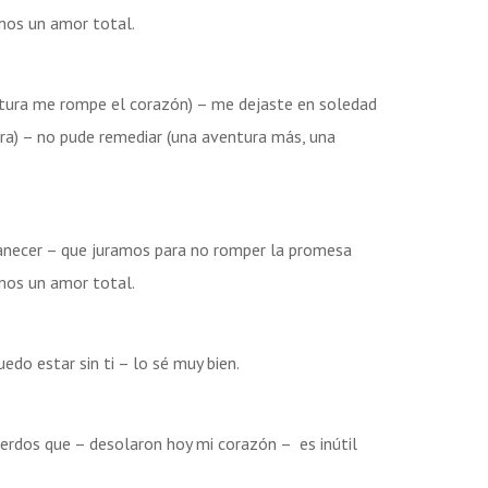
mos un amor total.
tura me rompe el corazón) – me dejaste en soledad
ra) – no pude remediar (una aventura más, una
anecer – que juramos para no romper la promesa
mos un amor total.
do estar sin ti – lo sé muy bien.
erdos que – desolaron hoy mi corazón – es inútil