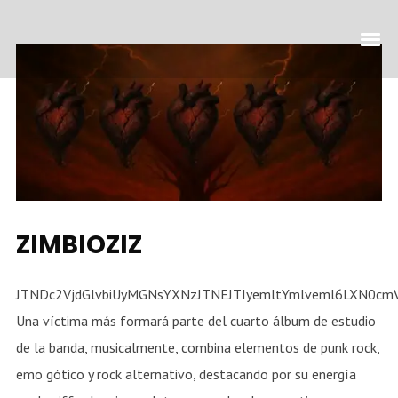
ZIMBIOZIZ
JTNDc2VjdGlvbiUyMGNsYXNzJTNEJTIyemltYm