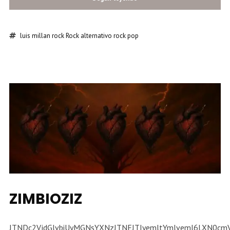
luis millan
rock
Rock alternativo
rock pop
ZIMBIOZIZ
JTNDc2VjdGlvbiUyMGNsYXNzJTNEJTIyemltYm